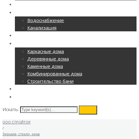
РЕМОНТ ОФИСОВ
CАНТЕХНИКА
Водоснабжение
Канализация
ОТОПЛЕНИЕ
СТРОИТЕЛЬСТВО
Каркасные дома
Деревянные дома
Каменные дома
Комбинированные дома
Строительство бани
ВИДЕОНАБЛЮДЕНИЕ
КОНТАКТЫ
Искать:
search
ООО СТРОЙТОР
/
Зеркала, стекло, окна