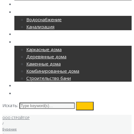
РЕМОНТ ОФИСОВ
CАНТЕХНИКА
Водоснабжение
Канализация
ОТОПЛЕНИЕ
СТРОИТЕЛЬСТВО
Каркасные дома
Деревянные дома
Каменные дома
Комбинированные дома
Строительство бани
ВИДЕОНАБЛЮДЕНИЕ
КОНТАКТЫ
Искать:
search
ООО СТРОЙТОР
/
Бурение