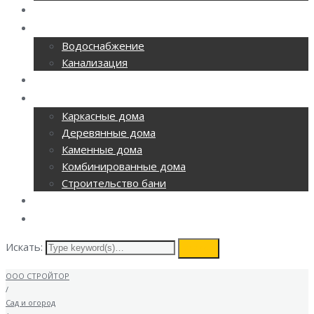
РЕМОНТ ОФИСОВ
CАНТЕХНИКА
Водоснабжение
Канализация
ОТОПЛЕНИЕ
СТРОИТЕЛЬСТВО
Каркасные дома
Деревянные дома
Каменные дома
Комбинированные дома
Строительство бани
ВИДЕОНАБЛЮДЕНИЕ
КОНТАКТЫ
Искать:
search
ООО СТРОЙТОР
/
Сад и огород