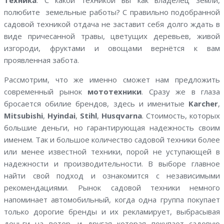
техника
. С какой техникой вы как владелец земли,
полюбите земельные работы? С правильно подобранной
садовой техникой отдача не заставит себя долго ждать в
виде причесанной травы, цветущих деревьев, живой
изгороди, фруктами и овощами вернётся к вам
проявленная забота.
Рассмотрим, что же именно сможет нам предложить
современный рынок
мототехники
. Сразу же в глаза
бросается обилие брендов, здесь и именитые
Karcher
,
Mitsubishi
,
Hyindai
,
Stihl
,
Husqvarna
. Стоимость, которых
большие деньги, но гарантирующая надежность своим
именем. Так и большое количество садовой техники более
или менее известной техники, порой не уступающей в
надежности и производительности. В выборе главное
найти свой подход и ознакомится с независимыми
рекомендациями. Рынок садовой техники немного
напоминает автомобильный, когда одна группа покупает
только дорогие бренды и их рекламирует, выбрасывая
деньги на ветер, и другая которая покупает садовую