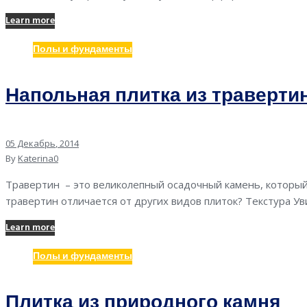
Learn more
Полы и фундаменты
Напольная плитка из траверти
05
Декабрь
, 2014
By
Katerina
0
Травертин – это великолепный осадочный камень, который 
травертин отличается от других видов плиток? Текстура У
Learn more
Полы и фундаменты
Плитка из природного камня