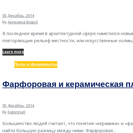
05
Декабрь
, 2014
By
Ангелина Вовк
0
В последнее время в архитектурной сфере наметился новы
повторяющие рельеф местности, или искусственные холм
Learn more
Полы и фундаменты
Фарфоровая и керамическая пл
05
Декабрь
, 2014
By
Katerina
0
Большинство людей считает, что понятия «керамика» и «фа
найти большую разницу между ними. Фарфоровая…