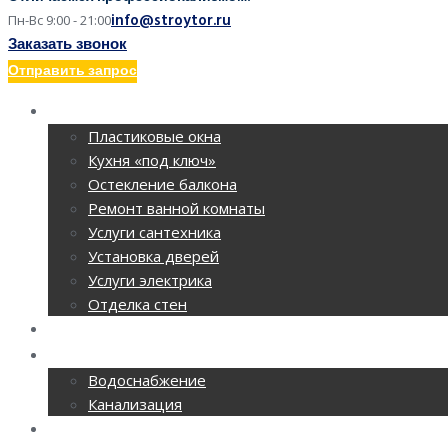
info@stroytor.ru
Пн-Вс 9:00 - 21:00
Заказать звонок
Отправить запрос
РЕМОНТ КВАРТИР
Пластиковые окна
Кухня «под ключ»
Остекление балкона
Ремонт ванной комнаты
Услуги сантехника
Установка дверей
Услуги электрика
Отделка стен
РЕМОНТ ОФИСОВ
CАНТЕХНИКА
Водоснабжение
Канализация
ОТОПЛЕНИЕ