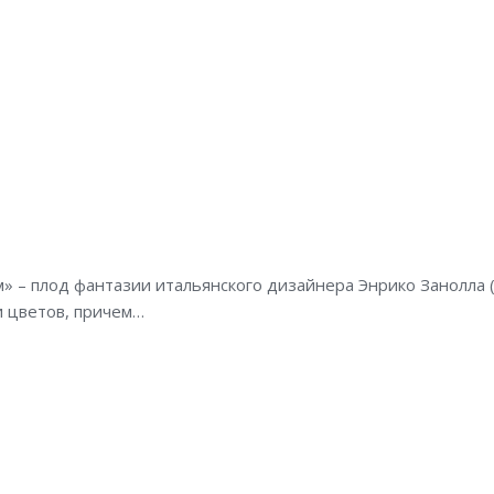
 плод фантазии итальянского дизайнера Энрико Занолла (Enri
и цветов, причем…