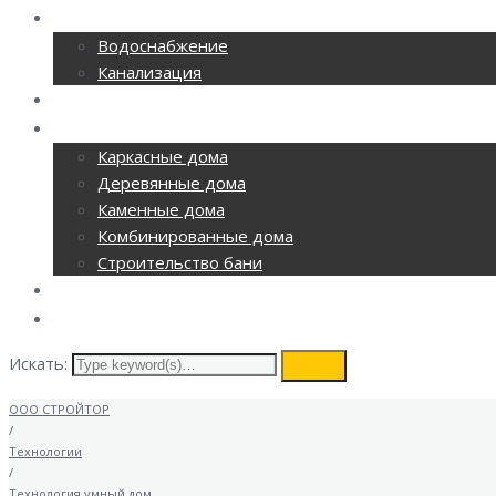
CАНТЕХНИКА
Водоснабжение
Канализация
ОТОПЛЕНИЕ
СТРОИТЕЛЬСТВО
Каркасные дома
Деревянные дома
Каменные дома
Комбинированные дома
Строительство бани
ВИДЕОНАБЛЮДЕНИЕ
КОНТАКТЫ
Искать:
search
ООО СТРОЙТОР
/
Технологии
/
Технология умный дом